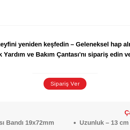
yfini yeniden keşfedin – Geleneksel hap alm
lk Yardım ve Bakım Çantası'nı sipariş edin ve
Sipariş Ver
Ç
rası Bandı 19x72mm
Uzunluk – 13 cm