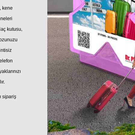
, kene
eneleri
laç kutusu,
 dozunuzu
ntisiz
telefon
aklarınızı
ır.
 sipariş