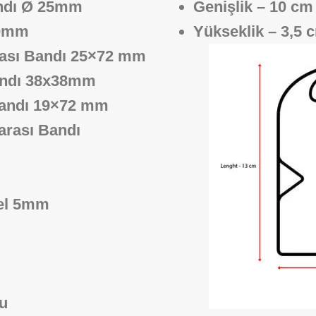
Bandı Ø 25mm
Genişlik – 10 cm
100mm
Yükseklik – 3,5 
rası Bandı 25×72 mm
Bandı 38x38mm
 Bandı 19×72 mm
arası Bandı
Jel 5mm
ğu