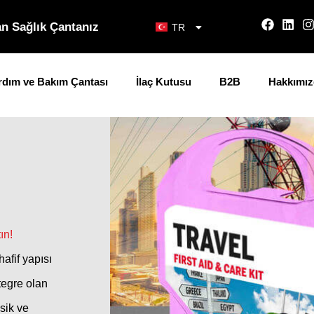
n Sağlık Çantanız
TR
EN
ardım ve Bakım Çantası
İlaç Kutusu
B2B
Hakkımız
ın!
afif yapısı
tegre olan
sik ve